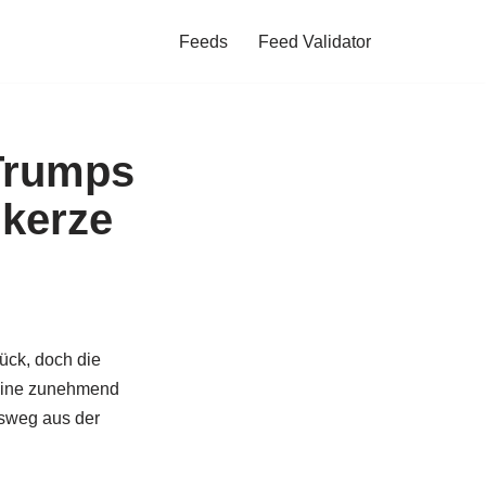
Feeds
Feed Validator
 Trumps
lkerze
ück, doch die
 eine zunehmend
usweg aus der