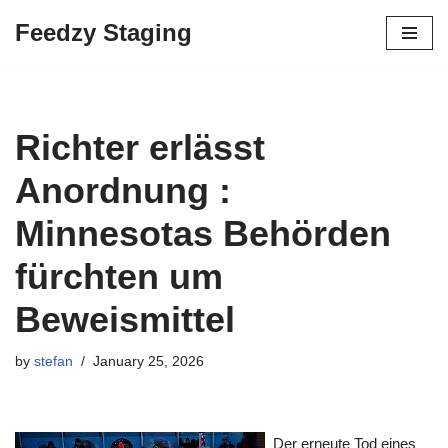
Feedzy Staging
Skip
to
content
Richter erlässt
Anordnung :
Minnesotas Behörden
fürchten um
Beweismittel
by
stefan
January 25, 2026
Der erneute Tod eines