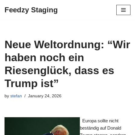
Feedzy Staging
Skip
to
content
Neue Weltordnung: “Wir
haben noch ein
Riesenglück, dass es
Trump ist”
by
stefan
January 24, 2026
Europa sollte nicht
beständig auf Donald