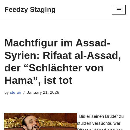
Feedzy Staging
Skip
to
content
Machtfigur im Assad-
Syrien: Rifaat al-Assad,
der “Schlächter von
Hama”, ist tot
by
stefan
January 21, 2026
Bis er seinen Bruder zu
stürzen versuchte, war