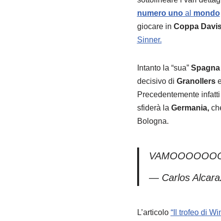
numero uno
al
mondo
giocare in
Coppa Davi
Sinner.
Intanto la “sua”
Spagna
decisivo di
Granollers
Precedentemente infatt
sfiderà la
Germania,
che
Bologna.
VAMOOOOOOOS!
— Carlos Alcara
L’articolo
“Il trofeo di W