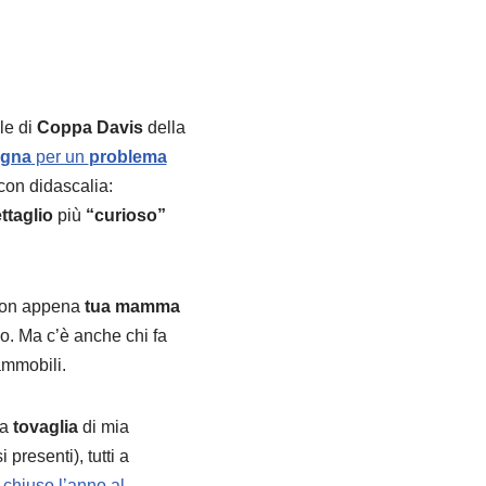
le di
Coppa Davis
della
ogna
per un
problema
con didascalia:
ttaglio
più
“curioso”
“Non appena
tua mamma
no. Ma c’è anche chi fa
ammobili.
la
tovaglia
di mia
presenti), tutti a
chiuso l’anno al