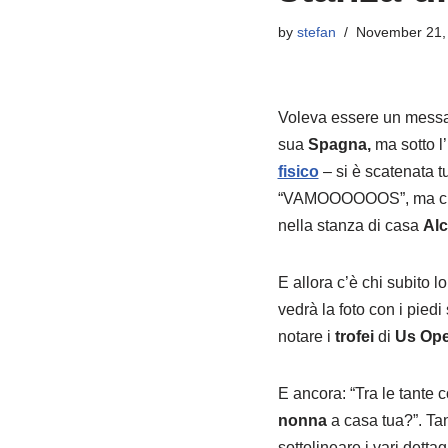
by
stefan
November 21,
Voleva essere un messagg
sua
Spagna,
ma sotto l
fisico
– si è scatenata tu
“VAMOOOOOOS”, ma ci
nella stanza di casa
Alc
E allora c’è chi subito l
vedrà la foto con i pied
notare i
trofei
di
Us Op
E ancora: “Tra le tante
nonna
a casa tua?”. Tan
sottolineare i vari dett