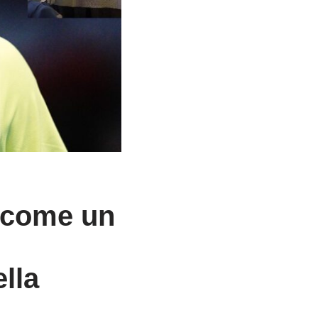
ì come un
lla