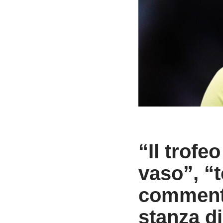
“Il trof
vaso”, “to
commenti 
stanza d