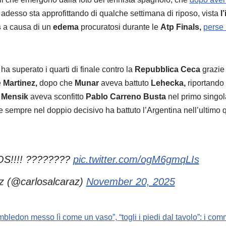
adesso sta approfittando di qualche settimana di riposo, vista
l
s
a causa di un
edema
procuratosi durante le
Atp Finals,
perse 
ha superato i quarti di finale contro la
Repubblica Ceca
grazie 
e
Martinez,
dopo che
Munar
aveva battuto
Lehecka,
riportando l
i
Mensik
aveva sconfitto
Pablo Carreno Busta
nel primo singol
 sempre nel doppio decisivo ha battuto l’Argentina nell’ultimo qu
!!! ????????
pic.twitter.com/ogM6gmqLIs
z (@carlosalcaraz)
November 20, 2025
imbledon messo lì come un vaso”, “togli i piedi dal tavolo”: i comm