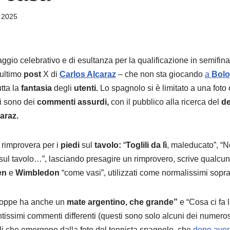
 2025
io celebrativo e di esultanza per la qualificazione in semifina
’ultimo
post
X di
Carlos Alcaraz
– che non sta giocando
a
Bol
tta la
fantasia
degli
utenti.
Lo spagnolo si è limitato a una foto 
 sono dei
commenti assurdi,
con il pubblico alla ricerca del
de
araz.
o rimprovera per i
piedi
sul
tavolo:
“
Toglili da lì
, maleducato”, 
i sul tavolo…”, lasciando presagire un rimprovero, scrive qualcu
en
e
Wimbledon
“come vasi”, utilizzati come normalissimi sopr
 coppe ha anche un
mate argentino, che grande”
e “Cosa ci fa 
tissimi commenti differenti (questi sono solo alcuni dei numerosi 
agli che emergono dalla foto del tennista spagnolo, che
dopo aver 